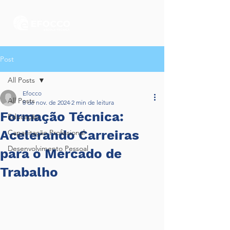
Post
All Posts
Efocco
All Posts
8 de nov. de 2024
2 min de leitura
Formação Técnica:
Educação
Acelerando Carreiras
Capacitação Profissional
Desenvolvimento Pessoal
para o Mercado de
Trabalho